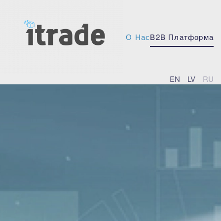
О Нас
B2B Платформа
EN
LV
RU